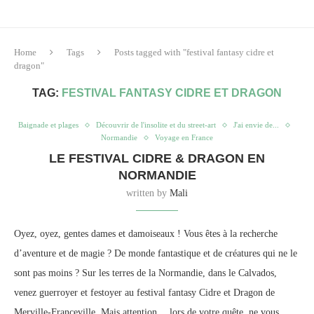
Home
Tags
Posts tagged with "festival fantasy cidre et
dragon"
TAG:
FESTIVAL FANTASY CIDRE ET DRAGON
Baignade et plages
Découvrir de l'insolite et du street-art
J'ai envie de...
Normandie
Voyage en France
LE FESTIVAL CIDRE & DRAGON EN
NORMANDIE
written by
Mali
Oyez, oyez, gentes dames et damoiseaux ! Vous êtes à la recherche
d’aventure et de magie ? De monde fantastique et de créatures qui ne le
sont pas moins ? Sur les terres de la Normandie, dans le Calvados,
venez guerroyer et festoyer au festival fantasy Cidre et Dragon de
Merville-Franceville. Mais attention… lors de votre quête, ne vous