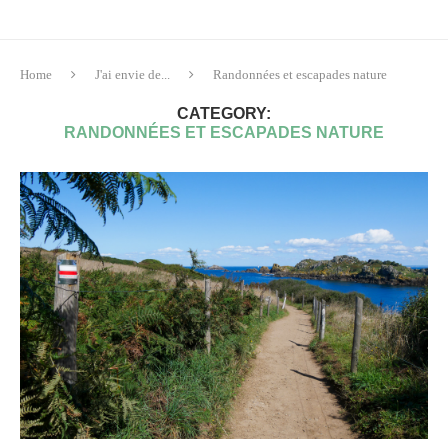
Home
J'ai envie de...
Randonnées et escapades nature
CATEGORY:
RANDONNÉES ET ESCAPADES NATURE