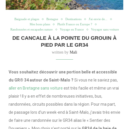
Baignade et plages
Bretagne
Destinations
J'ai envie de...
Mes bons plans
Plutôt France ou Europe ?
Randonnées et escapades nature
Voyage en France
Voyager sans voiture
DE CANCALE À LA POINTE DU GROUIN À
PIED PAR LE GR34
written by
Mali
Vous souhaitez découvrir une portion belle et accessible
du
GR® 34
autour de Saint-Malo ?
Si vous ne le saviez pas,
aller en Bretagne sans voiture
est très facile et même un vrai
plaisir ! Il y a en effet de nombreuses initiatives, bus,
randonnées, circuits possibles dans la région. Pour ma part,
de passage lors d’un week-end à Saint-Malo, j’avais très envie
de faire une randonnée sur le GR34 alias le « Sentier des
Douaniers ». Mon choix s’est porté sur le
GR34 de la baie de