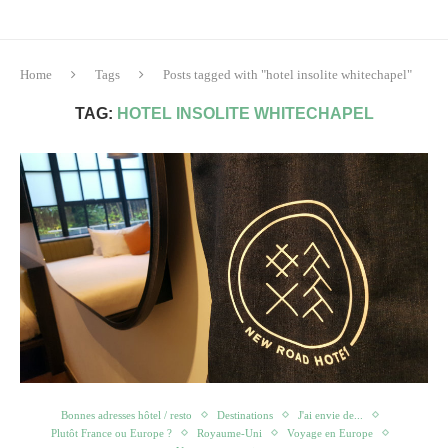
Home
Tags
Posts tagged with "hotel insolite whitechapel"
TAG:
HOTEL INSOLITE WHITECHAPEL
Bonnes adresses hôtel / resto
Destinations
J'ai envie de...
Plutôt France ou Europe ?
Royaume-Uni
Voyage en Europe