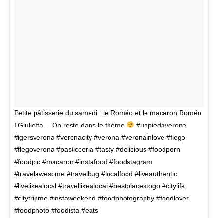
Petite pâtisserie du samedi : le Roméo et le macaron Roméo
I Giulietta… On reste dans le thème
#unpiedaverone
#igersverona #veronacity #verona #veronainlove #flego
#flegoverona #pasticceria #tasty #delicious #foodporn
#foodpic #macaron #instafood #foodstagram
#travelawesome #travelbug #localfood #liveauthentic
#livelikealocal #travellikealocal #bestplacestogo #citylife
#citytripme #instaweekend #foodphotography #foodlover
#foodphoto #foodista #eats