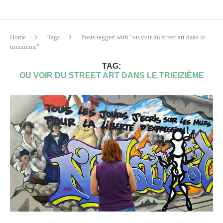
Home
Tags
Posts tagged with "ou voir du street art dans le
trieizième"
TAG:
OU VOIR DU STREET ART DANS LE TRIEIZIÈME