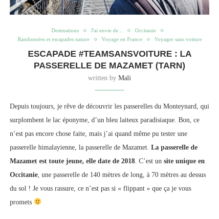
Destinations
J'ai envie de...
Occitanie
Randonnées et escapades nature
Voyage en France
Voyager sans voiture
ESCAPADE #TEAMSANSVOITURE : LA
PASSERELLE DE MAZAMET (TARN)
written by
Mali
Depuis toujours, je rêve de découvrir les passerelles du Monteynard, qui
surplombent le lac éponyme, d’un bleu laiteux paradisiaque. Bon, ce
n’est pas encore chose faite, mais j’ai quand même pu tester une
passerelle himalayienne, la passerelle de Mazamet.
La passerelle de
Mazamet est toute jeune, elle date de 2018
. C’est un
site unique en
Occitanie
, une passerelle de 140 mètres de long, à 70 mètres au dessus
du sol ! Je vous rassure, ce n’est pas si « flippant » que ça je vous
promets