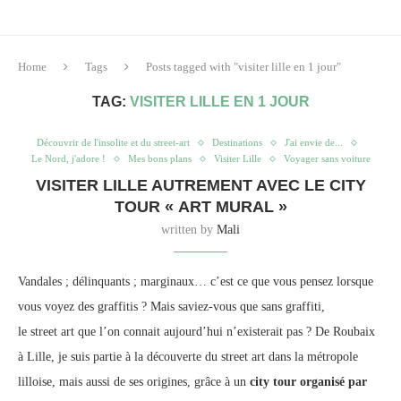
Home
Tags
Posts tagged with "visiter lille en 1 jour"
TAG:
VISITER LILLE EN 1 JOUR
Découvrir de l'insolite et du street-art
Destinations
J'ai envie de...
Le Nord, j'adore !
Mes bons plans
Visiter Lille
Voyager sans voiture
VISITER LILLE AUTREMENT AVEC LE CITY
TOUR « ART MURAL »
written by
Mali
Vandales ; délinquants ; marginaux… c’est ce que vous pensez lorsque
vous voyez des graffitis ? Mais saviez-vous que sans graffiti,
le
street
art que l’on connait aujourd’hui n’existerait pas ? De Roubaix
à Lille, je suis partie à la découverte du
street
art dans la métropole
lilloise, mais aussi de ses origines, grâce à un
city tour organisé par