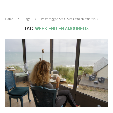
Home
Tags
Posts tagged with "week end en amoureux"
TAG:
WEEK END EN AMOUREUX