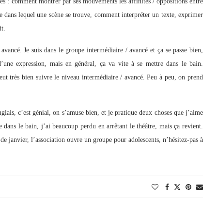
ces : comment montrer par ses mouvements les affinités / oppositions entre
e dans lequel une scène se trouve, comment interpréter un texte, exprimer
t.
 avancé. Je suis dans le groupe intermédiaire / avancé et ça se passe bien,
une expression, mais en général, ça va vite à se mettre dans le bain.
eut très bien suivre le niveau intermédiaire / avancé. Peu à peu, on prend
anglais, c’est génial, on s’amuse bien, et je pratique deux choses que j’aime
 dans le bain, j’ai beaucoup perdu en arrêtant le théâtre, mais ça revient.
 de janvier, l’association ouvre un groupe pour adolescents, n’hésitez-pas à