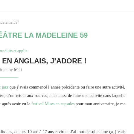
adeleine 59"
ÉÂTRE LA MADELEINE 59
produits et applis
 EN ANGLAIS, J’ADORE !
itten by
Mali
t jazz
que j’avais commencé l’année précédente ou faire une autre activité,
se, d’un retour aux sources, mais aussi de faire une activité dans laquelle
Et après avoir vu le
festival Mises en capsules
pour mon anniversaire, je me
ix ans, de mes 10 ans à 17 ans environ. J’ai tout de suite aimé ça, j’étais