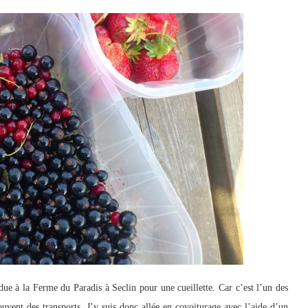
due à la Ferme du Paradis à Seclin pour une cueillette. Car c’est l’un des
ouvent des transports. J’y suis donc allée en covoiturage avec l’aide d’un