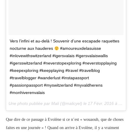
Vers l’infini et au-delà ! Souvenir d’une escapade raquettes
nocturne aux hauderes
#amoureuxdelasuisse
#inlovewithswitzerland #igersvalais #igersvalaiswallis
#igersswitzerland #neverstopexploring #neverstopplaying
#keepexploring #keepplaying #travel #travelblog
#travelblogger #wanderlust #instapassport
#passionpassport #myswitzerland #myvaldherens
#monhiverenvalais
Une photo publiée par Mali (@malicyel) le
17 Févr. 2016 à 14h13 PST
Que dire de ce passage à Evolène si ce n’est « wouaouh, que de choses
faites en une journée » ! Quand on arrive à Evolène, il y a vraiment