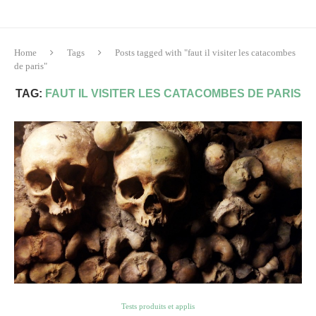
Home
Tags
Posts tagged with "faut il visiter les catacombes
de paris"
TAG:
FAUT IL VISITER LES CATACOMBES DE PARIS
Tests produits et applis