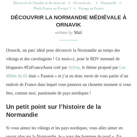
Découvrir de l'insolite et du street-art
J'ai envie de...
Normandie
Plutôt France ou Europe ?
Voyage en France
DÉCOUVRIR LA NORMANDIE MÉDIÉVALE À
ORNAVIK
written by
Mali
Ornavik, un parc idéal pour découvrir la Normandie au temps des
vikings et des carolingiens ! Ce mois-ci, pour le RDV mensuel de
blogueurs #EnFranceAussi créé par
Sylvie
, le thème proposé par
Les
Millet du 62
était « Passion » et j’ai eu donc envie de vous parler d’un
endroit de France dans lequel vous passerez un chouette moment si vous
êtes, comme moi, passionnée de pays nordiques !
Un petit point sur l’histoire de la
Normandie
Si vous aimez les vikings et les pays nordiques, vous allez aimer en
savoir plus sur la Normandie, le « pays des hommes du nord ». En