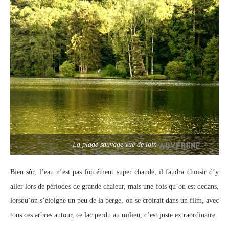
La plage sauvage vue de loin
Bien sûr, l’eau n’est pas forcément super chaude, il faudra choisir d’y
aller lors de périodes de grande chaleur, mais une fois qu’on est dedans,
lorsqu’on s’éloigne un peu de la berge, on se croirait dans un film, avec
tous ces arbres autour, ce lac perdu au milieu, c’est juste extraordinaire.