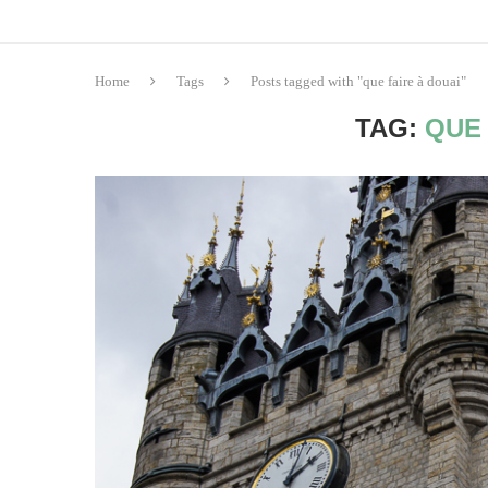
Home
Tags
Posts tagged with "que faire à douai"
TAG:
QUE 