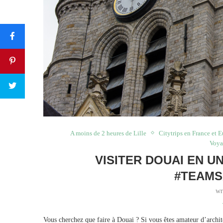
A moins de 2 heures de Lille
Citytrips en France et 
Voya
VISITER DOUAI EN U
#TEAMS
wr
Vous cherchez que faire à Douai ? Si vous êtes amateur d’archit