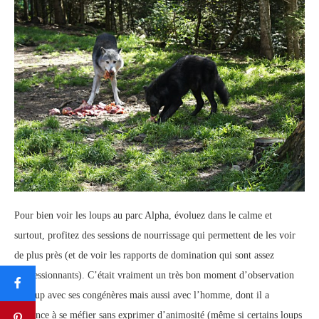
Pour bien voir les loups au parc Alpha, évoluez dans le calme et
surtout, profitez des sessions de nourrissage qui permettent de les voir
de plus près (et de voir les rapports de domination qui sont assez
impressionnants). C’était vraiment un très bon moment d’observation
du loup avec ses congénères mais aussi avec l’homme, dont il a
tendance à se méfier sans exprimer d’animosité (même si certains loups