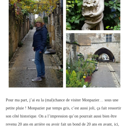
Pour ma part, j’ai eu la (mal)chance de visiter Monpazier… sous une
petite pluie ! Monpazier par temps gris, c’est aussi joli, ça fait ressortir
son côté historique. On a l’impression qu’on pourrait aussi bien être
revenu 20 ans en arrière ou avoir fait un bond de 20 ans en avant, ici,