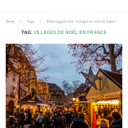
Home
Tags
Posts tagged with "villages de noël en france"
TAG:
VILLAGES DE NOËL EN FRANCE