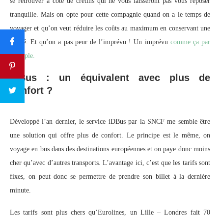
se retrouver à côté de crétins qui ne vous laisseront pas vous reposer
tranquille. Mais on opte pour cette compagnie quand on a le temps de
voyager et qu’on veut réduire les coûts au maximum en conservant une
sureté. Et qu’on a pas peur de l’imprévu ! Un imprévu
comme ça par
exemple.
IdBus : un équivalent avec plus de
confort ?
Développé l’an dernier, le service iDBus par la SNCF me semble être
une solution qui offre plus de confort. Le principe est le même, on
voyage en bus dans des destinations européennes et on paye donc moins
cher qu’avec d’autres transports. L’avantage ici, c’est que les tarifs sont
fixes, on peut donc se permettre de prendre son billet à la dernière
minute.
Les tarifs sont plus chers qu’Eurolines, un Lille – Londres fait 70