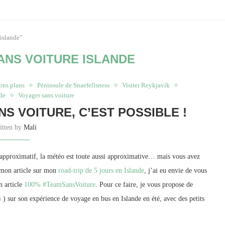
 islande"
ANS VOITURE ISLANDE
ons plans
Péninsule de Snaefellsness
Visiter Reykjavík
nde
Voyager sans voiture
S VOITURE, C’EST POSSIBLE !
itten by
Mali
is approximatif, la météo est toute aussi approximative… mais vous avez
 mon article sur mon
road-trip de 5 jours en Islande
, j’ai eu envie de vous
n article
100% #TeamSansVoiture
. Pour ce faire, je vous propose de
« ) sur son expérience de voyage en bus en Islande en été, avec des petits