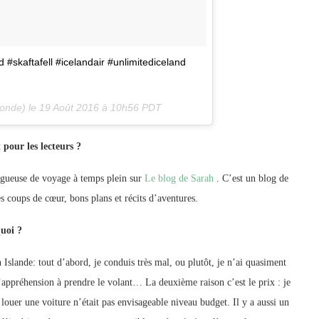
 #skaftafell #icelandair #unlimitediceland
onde) le
19 Août 2016 à 10h56 PDT
pour les lecteurs ?
logueuse de voyage à temps plein sur
Le blog de Sarah
. C’est un blog de
s coups de cœur, bons plans et récits d’aventures.
quoi ?
Islande: tout d’abord, je conduis très mal, ou plutôt, je n’ai quasiment
’appréhension à prendre le volant… La deuxième raison c’est le prix : je
louer une voiture n’était pas envisageable niveau budget. Il y a aussi un