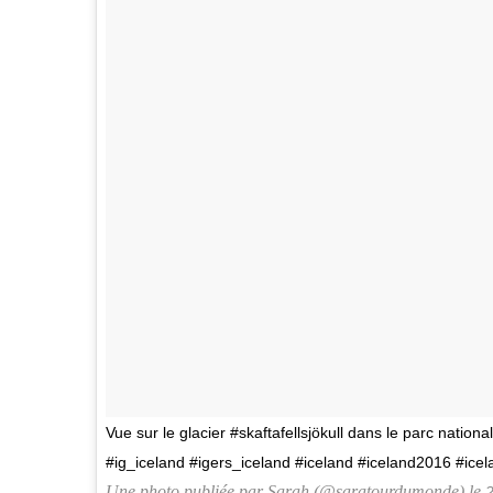
Vue sur le glacier #skaftafellsjökull dans le parc nationa
#ig_iceland #igers_iceland #iceland #iceland2016 #icela
Une photo publiée par Sarah (@saratourdumonde) le