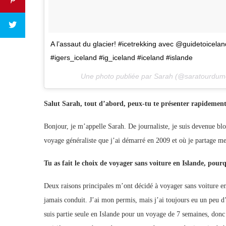
A l’assaut du glacier! #icetrekking avec @guidetoiceland
#igers_iceland #ig_iceland #iceland #islande
Une photo publiée par Sarah (@saratourdum
Salut Sarah, tout d’abord, peux-tu te présenter rapidement 
Bonjour, je m’appelle Sarah. De journaliste, je suis devenue b
voyage généraliste que j’ai démarré en 2009 et où je partage me
Tu as fait le choix de voyager sans voiture en Islande, pour
Deux raisons principales m’ont décidé à voyager sans voiture en 
jamais conduit. J’ai mon permis, mais j’ai toujours eu un peu d
suis partie seule en Islande pour un voyage de 7 semaines, donc 