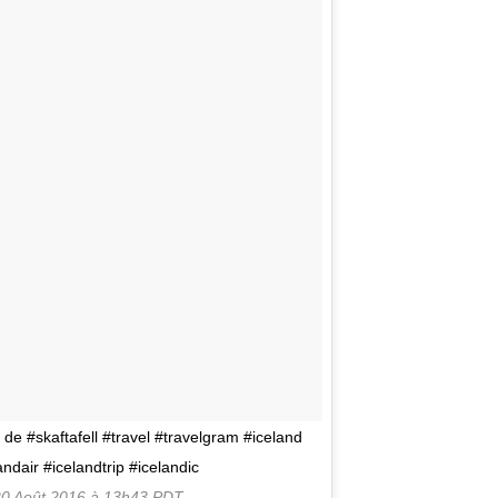
l de #skaftafell #travel #travelgram #iceland
ndair #icelandtrip #icelandic
20 Août 2016 à 13h43 PDT