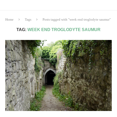
Home
Tags
Posts tagged with "week end troglodyte saumur"
TAG:
WEEK END TROGLODYTE SAUMUR