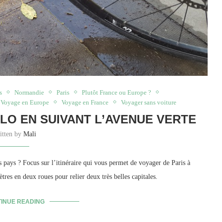
s
Normandie
Paris
Plutôt France ou Europe ?
Voyage en Europe
Voyage en France
Voyager sans voiture
ÉLO EN SUIVANT L’AVENUE VERTE
itten by
Mali
s pays ? Focus sur l’itinéraire qui vous permet de voyager de Paris à
tres en deux roues pour relier deux très belles capitales.
INUE READING