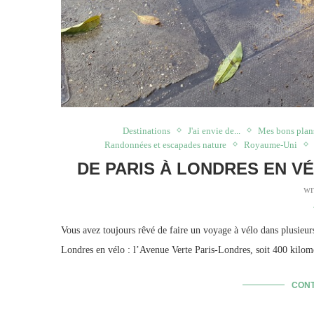
Destinations
J'ai envie de...
Mes bons plan
Randonnées et escapades nature
Royaume-Uni
DE PARIS À LONDRES EN V
wr
Vous avez toujours rêvé de faire un voyage à vélo dans plusieur
Londres en vélo : l’Avenue Verte Paris-Londres, soit 400 kilomè
CONT