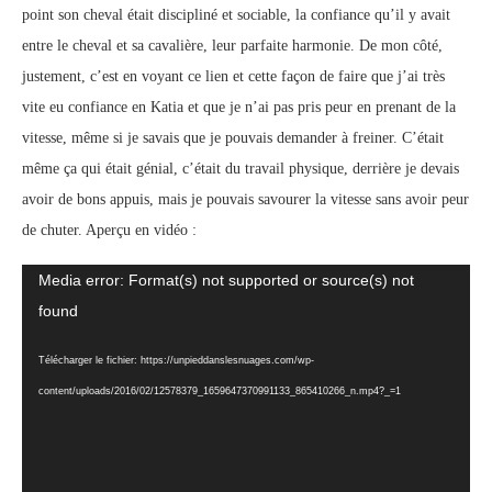
point son cheval était discipliné et sociable, la confiance qu’il y avait
entre le cheval et sa cavalière, leur parfaite harmonie. De mon côté,
justement, c’est en voyant ce lien et cette façon de faire que j’ai très
vite eu confiance en Katia et que je n’ai pas pris peur en prenant de la
vitesse, même si je savais que je pouvais demander à freiner. C’était
même ça qui était génial, c’était du travail physique, derrière je devais
avoir de bons appuis, mais je pouvais savourer la vitesse sans avoir peur
de chuter. Aperçu en vidéo :
Lecteur
Media error: Format(s) not supported or source(s) not
vidéo
found
Télécharger le fichier: https://unpieddanslesnuages.com/wp-
content/uploads/2016/02/12578379_1659647370991133_865410266_n.mp4?_=1