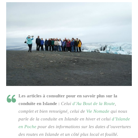
Les articles à consulter pour en savoir plus sur la
conduite en Islande :
Celui
d’Au Bout de la Route
,
complet et bien renseigné, celui de
Vie Nomade
qui nous
parle de la conduite en Islande en hiver et celui
d’Islande
en Poche
pour des informations sur les dates d’ouvertures
des routes en Islande et un côté plus local et fouillé.