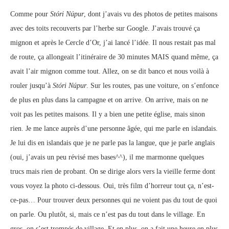
Comme pour
Stóri Núpur
, dont j’avais vu des photos de petites maisons
avec des toits recouverts par l’herbe sur Google. J’avais trouvé ça
mignon et après le Cercle d’Or, j’ai lancé l’idée. Il nous restait pas mal
de route, ça allongeait l’itinéraire de 30 minutes MAIS quand même, ça
avait l’air mignon comme tout. Allez, on se dit banco et nous voilà à
rouler jusqu’à
Stóri Núpur
. Sur les routes, pas une voiture, on s’enfonce
de plus en plus dans la campagne et on arrive. On arrive, mais on ne
voit pas les petites maisons. Il y a bien une petite église, mais sinon
rien. Je me lance auprès d’une personne âgée, qui me parle en islandais.
Je lui dis en islandais que je ne parle pas la langue, que je parle anglais
(oui, j’avais un peu révisé mes bases^^), il me marmonne quelques
trucs mais rien de probant. On se dirige alors vers la vieille ferme dont
vous voyez la photo ci-dessous. Oui, très film d’horreur tout ça, n’est-
ce-pas… Pour trouver deux personnes qui ne voient pas du tout de quoi
on parle. Ou plutôt, si, mais ce n’est pas du tout dans le village. En
gros, on s’est trompés de village. Et en plus, on a fait une heure en plus