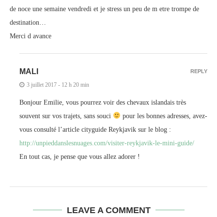
de noce une semaine vendredi et je stress un peu de m etre trompe de
destination…
Merci d avance
MALI
REPLY
3 juillet 2017 - 12 h 20 min
Bonjour Emilie, vous pourrez voir des chevaux islandais très
souvent sur vos trajets, sans souci
pour les bonnes adresses, avez-
vous consulté l’article cityguide Reykjavik sur le blog :
http://unpieddanslesnuages.com/visiter-reykjavik-le-mini-guide/
En tout cas, je pense que vous allez adorer !
LEAVE A COMMENT