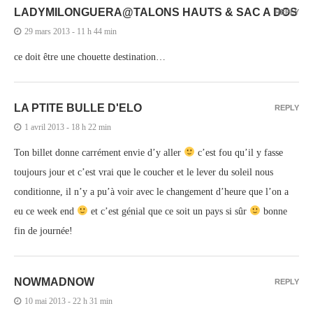
LADYMILONGUERA@TALONS HAUTS & SAC A DOS
REPLY
29 mars 2013 - 11 h 44 min
ce doit être une chouette destination…
LA PTITE BULLE D'ELO
REPLY
1 avril 2013 - 18 h 22 min
Ton billet donne carrément envie d’y aller
c’est fou qu’il y fasse
toujours jour et c’est vrai que le coucher et le lever du soleil nous
conditionne, il n’y a pu’à voir avec le changement d’heure que l’on a
eu ce week end
et c’est génial que ce soit un pays si sûr
bonne
fin de journée!
NOWMADNOW
REPLY
10 mai 2013 - 22 h 31 min