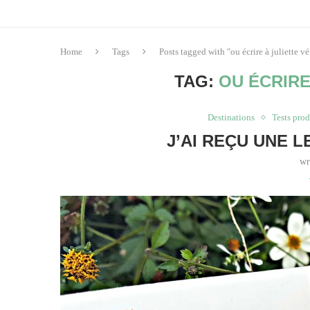
Home
Tags
Posts tagged with "ou écrire à juliette v
TAG:
OU ÉCRIRE
Destinations
Tests prod
J’AI REÇU UNE 
wr