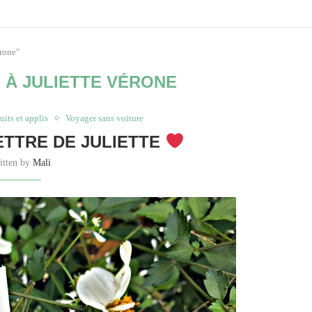
érone"
 À JULIETTE VÉRONE
uits et applis
Voyager sans voiture
LETTRE DE JULIETTE
itten by
Mali