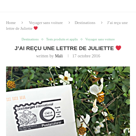
Home
Voyager sans voiture
Destinations
J’ai reçu une
lettre de Juliette
Destinations
Tests produits et applis
Voyager sans voiture
J’AI REÇU UNE LETTRE DE JULIETTE
written by
Mali
17 octobre 2016