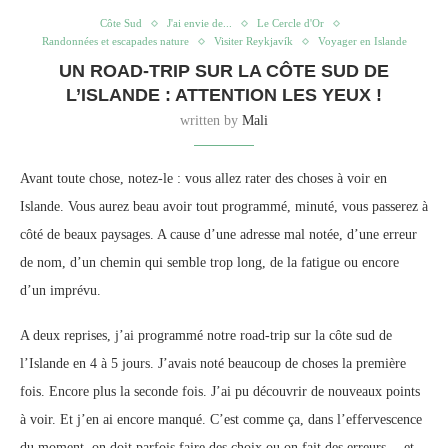
Côte Sud
J'ai envie de...
Le Cercle d'Or
Randonnées et escapades nature
Visiter Reykjavík
Voyager en Islande
UN ROAD-TRIP SUR LA CÔTE SUD DE
L’ISLANDE : ATTENTION LES YEUX !
written by
Mali
Avant toute chose, notez-le : vous allez rater des choses à voir en
Islande. Vous aurez beau avoir tout programmé, minuté, vous passerez à
côté de beaux paysages. A cause d’une adresse mal notée, d’une erreur
de nom, d’un chemin qui semble trop long, de la fatigue ou encore
d’un imprévu.
A deux reprises, j’ai programmé notre road-trip sur la côte sud de
l’Islande en 4 à 5 jours. J’avais noté beaucoup de choses la première
fois. Encore plus la seconde fois. J’ai pu découvrir de nouveaux points
à voir. Et j’en ai encore manqué. C’est comme ça, dans l’effervescence
du moment, on doit parfois faire des choix ou on fait des erreurs… et