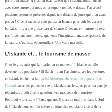
partir à la chasse, et c’est un beau cadeau que l’Islande nous a offert
avec cette aurore qui nous est presque « tombée » dessus. J’ai croisé
plusieurs personnes présentes depuis une dizaine de jours qui n’en avait
pas vu ! C’est à savoir si vous partez en Islande pour voir les aurores
boréales : il y a une grosse part de chance là-dedans et l’aurore ne sera
pas forcément aussi intense que vous l’imaginez… mais ce spectacle de
la nature, c’est juste époustouflant. Une vraie merveille.
L’Islande et… le tourisme de masse
C’est le gros sujet qui fait parler en ce moment : l’Islande est-elle
devenue trop populaire ? Si Sarah – dont j’ai aimé suivre les aventures
en Islande en été – a fait
un bel historique du regain de popularité de
l’Islande
avec des points de vue d’islandais sur le sujet, pour ma part, je
répondrais plutôt à cette question avec mes yeux de « touriste ».
Pourquoi « touriste » ? Parce que nos 5 jours de road-trip dans le Sud
de l’Islande nous ont fait suivre un itinéraire semblable à celui de la