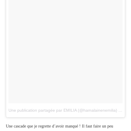
Une publication partagée par EMILIA (@hamalainenemilia)
le
24 
Une cascade que je regrette d’avoir manqué ! Il faut faire un peu