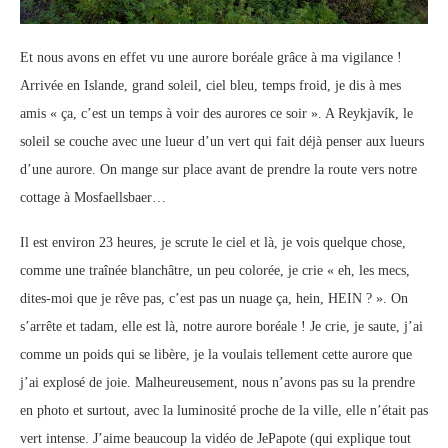
Et nous avons en effet vu une aurore boréale grâce à ma vigilance !
Arrivée en Islande, grand soleil, ciel bleu, temps froid, je dis à mes
amis « ça, c’est un temps à voir des aurores ce soir ». A Reykjavík, le
soleil se couche avec une lueur d’un vert qui fait déjà penser aux lueurs
d’une aurore. On mange sur place avant de prendre la route vers notre
cottage à Mosfaellsbaer…
Il est environ 23 heures, je scrute le ciel et là, je vois quelque chose,
comme une traînée blanchâtre, un peu colorée, je crie « eh, les mecs,
dites-moi que je rêve pas, c’est pas un nuage ça, hein, HEIN ? ». On
s’arrête et tadam, elle est là, notre aurore boréale ! Je crie, je saute, j’ai
comme un poids qui se libère, je la voulais tellement cette aurore que
j’ai explosé de joie. Malheureusement, nous n’avons pas su la prendre
en photo et surtout, avec la luminosité proche de la ville, elle n’était pas
vert intense. J’aime beaucoup la vidéo de JePapote (qui explique tout