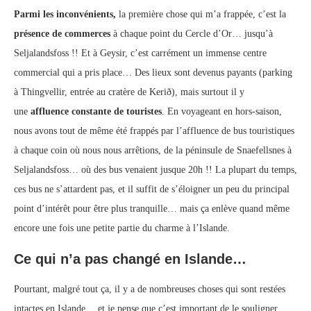
Parmi les inconvénients,
la première chose qui m’a frappée, c’est la
présence de commerces
à chaque point du Cercle d’Or… jusqu’à
Seljalandsfoss !! Et à Geysir, c’est carrément un immense centre
commercial qui a pris place… Des lieux sont devenus payants (parking
à Thingvellir, entrée au cratère de Kerið), mais surtout il y
une
affluence constante de touristes
. En voyageant en hors-saison,
nous avons tout de même été frappés par l’affluence de bus touristiques
à chaque coin où nous nous arrêtions, de la péninsule de Snaefellsnes à
Seljalandsfoss… où des bus venaient jusque 20h !! La plupart du temps,
ces bus ne s’attardent pas, et il suffit de s’éloigner un peu du principal
point d’intérêt pour être plus tranquille… mais ça enlève quand même
encore une fois une petite partie du charme à l’Islande.
Ce qui n’a pas changé en Islande…
Pourtant, malgré tout ça, il y a de nombreuses choses qui sont restées
intactes en Islande… et je pense que c’est important de le souligner.