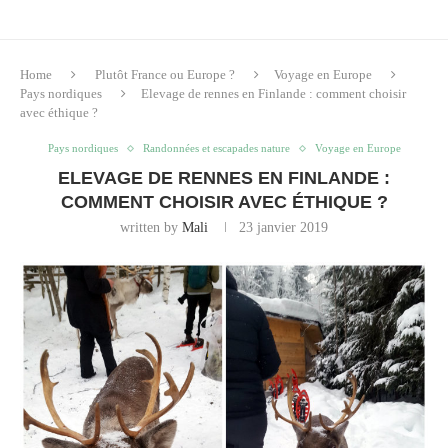
Home
Plutôt France ou Europe ?
Voyage en Europe
Pays nordiques
Elevage de rennes en Finlande : comment choisir
avec éthique ?
Pays nordiques
Randonnées et escapades nature
Voyage en Europe
ELEVAGE DE RENNES EN FINLANDE :
COMMENT CHOISIR AVEC ÉTHIQUE ?
written by
Mali
23 janvier 2019