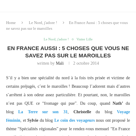
Home
Le Nord, j'adore !
En France Aussi : 5 choses que vous
ne savez pas sur le maroilles
Le Nord, j'adore !
Visiter Lille
EN FRANCE AUSSI : 5 CHOSES QUE VOUS NE
SAVEZ PAS SUR LE MAROILLES
written by
Mali
2 octobre 2014
S’il y a bien une spécialité du nord à la fois très prisée et victime de
certains préjugés, c’est le maroilles ! Beaucoup l’adorent mais d’autres
s’arrêtent à son odeur assez particulière. Et pourtant, non, le maroilles
n’est pas QUE ce “fromage qui pue”. Du coup, quand
Nath’
du
blog
La Terre sur son 31
,
Christelle
du blog
Voyage
féminin
, et
Sylvie
du blog
Le coin des voyageurs
nous ont proposé le
thème “Spécialités régionales” pour le rendez-vous mensuel “En France