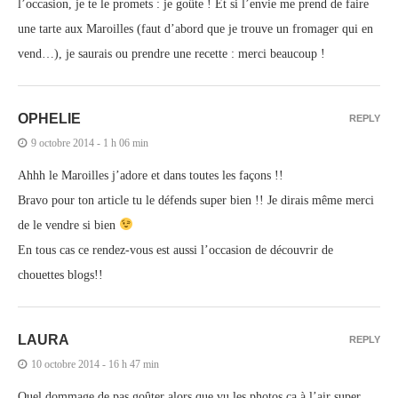
l’occasion, je te le promets : je goûte ! Et si l’envie me prend de faire
une tarte aux Maroilles (faut d’abord que je trouve un fromager qui en
vend…), je saurais ou prendre une recette : merci beaucoup !
OPHELIE
REPLY
9 octobre 2014 - 1 h 06 min
Ahhh le Maroilles j’adore et dans toutes les façons !!
Bravo pour ton article tu le défends super bien !! Je dirais même merci
de le vendre si bien
En tous cas ce rendez-vous est aussi l’occasion de découvrir de
chouettes blogs!!
LAURA
REPLY
10 octobre 2014 - 16 h 47 min
Quel dommage de pas goûter alors que vu les photos ça à l’air super