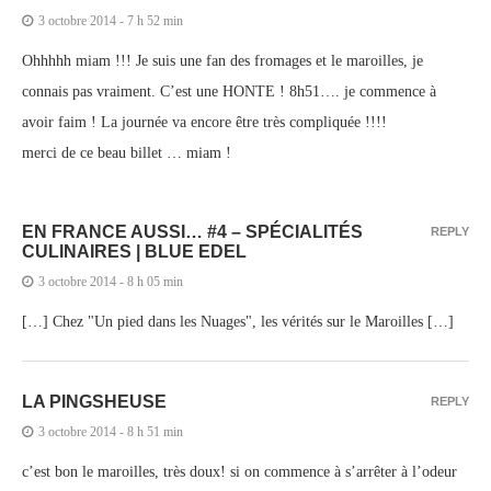
3 octobre 2014 - 7 h 52 min
Ohhhhh miam !!! Je suis une fan des fromages et le maroilles, je
connais pas vraiment. C’est une HONTE ! 8h51…. je commence à
avoir faim ! La journée va encore être très compliquée !!!!
merci de ce beau billet … miam !
EN FRANCE AUSSI… #4 – SPÉCIALITÉS
REPLY
CULINAIRES | BLUE EDEL
3 octobre 2014 - 8 h 05 min
[…] Chez "Un pied dans les Nuages", les vérités sur le Maroilles […]
LA PINGSHEUSE
REPLY
3 octobre 2014 - 8 h 51 min
c’est bon le maroilles, très doux! si on commence à s’arrêter à l’odeur