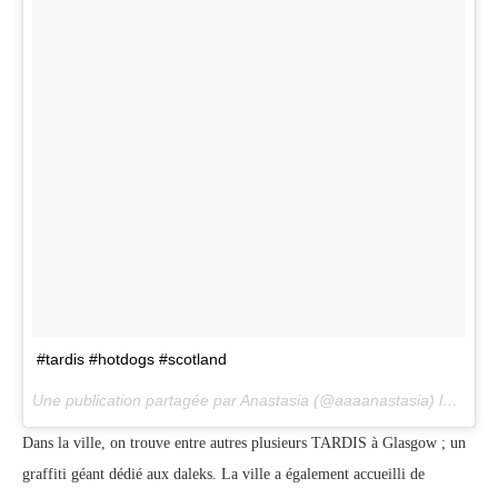
#tardis #hotdogs #scotland
Une publication partagée par Anastasia (@aaaanastasia) le
9 Mai
Dans la ville, on trouve entre autres plusieurs TARDIS à Glasgow ; un
graffiti géant dédié aux daleks. La ville a également accueilli de