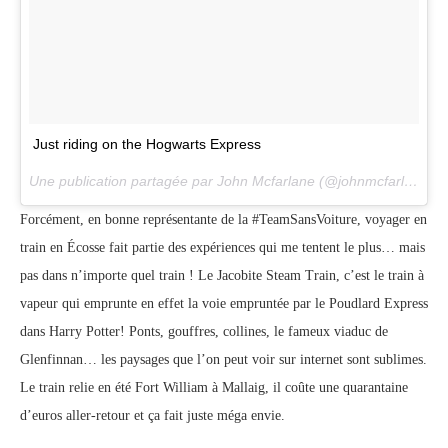
Just riding on the Hogwarts Express
Une publication partagée par John Mcfarlane (@johnmcfarlane) le
Forcément, en bonne représentante de la #TeamSansVoiture, voyager en
train en Écosse fait partie des expériences qui me tentent le plus… mais
pas dans n’importe quel train ! Le Jacobite Steam Train, c’est le train à
vapeur qui emprunte en effet la voie empruntée par le Poudlard Express
dans Harry Potter! Ponts, gouffres, collines, le fameux viaduc de
Glenfinnan… les paysages que l’on peut voir sur internet sont sublimes.
Le train relie en été Fort William à Mallaig, il coûte une quarantaine
d’euros aller-retour et ça fait juste méga envie.