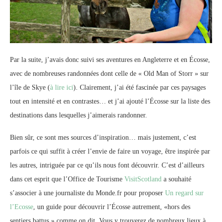
Par la suite, j’avais donc suivi ses aventures en Angleterre et en Écosse,
avec de nombreuses randonnées dont celle de « Old Man of Storr » sur
l’île de Skye (
à lire ici
). Clairement, j’ai été fascinée par ces paysages
tout en intensité et en contrastes… et j’ai ajouté l’Écosse sur la liste des
destinations dans lesquelles j’aimerais randonner.
Bien sûr, ce sont mes sources d’inspiration… mais justement, c’est
parfois ce qui suffit à créer l’envie de faire un voyage, être inspirée par
les autres, intriguée par ce qu’ils nous font découvrir. C’est d’ailleurs
dans cet esprit que l’Office de Tourisme
VisitScotland
a souhaité
s’associer à une journaliste du Monde.fr pour proposer
Un regard sur
l’Ecosse
, un guide pour découvrir l’Écosse autrement, «hors des
sentiers battus » comme on dit. Vous y trouverez de nombreux lieux à