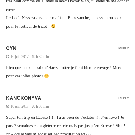
très beau comme ville, mais là avec Doctor Who, tu viens de me donner
envie.
Le Loch Ness est aussi sur ma liste. En revanche, je passe mon tour
pour le festival de tricot !
CYN
REPLY
16 juin 2017 - 19 h 36 min
Rien que pour le train d’Harry Potter je ferai bien le voyage ! Merci
pour ces jolies photos
KANCKONYVA
REPLY
16 juin 2017 - 20 h 33 min
Super ton trip en Ecosse !!!! Tu as bien du t’éclater !!! J’en rêve ! Je
pars 3 semaines en angleterre cet été mais pas jusqu’en Ecosse ! Shit !
^^Alors je vais m’écossiser par procuration ici ^^