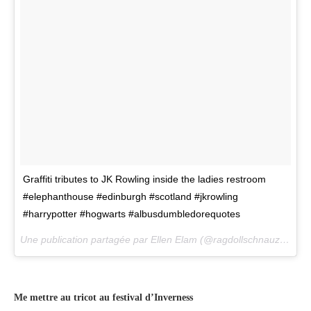
Graffiti tributes to JK Rowling inside the ladies restroom
#elephanthouse #edinburgh #scotland #jkrowling
#harrypotter #hogwarts #albusdumbledorequotes
Une publication partagée par Ellen Elam (@ragdollschnauzer) le
1
Me mettre au tricot au festival d’Inverness