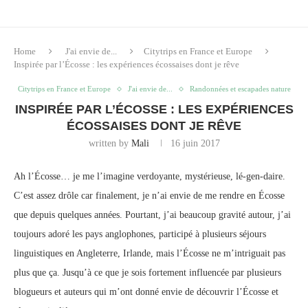
Home
J'ai envie de...
Citytrips en France et Europe
Inspirée par l’Écosse : les expériences écossaises dont je rêve
Citytrips en France et Europe
J'ai envie de...
Randonnées et escapades nature
INSPIRÉE PAR L’ÉCOSSE : LES EXPÉRIENCES
ÉCOSSAISES DONT JE RÊVE
written by
Mali
16 juin 2017
Ah l’Écosse… je me l’imagine verdoyante, mystérieuse, lé-gen-daire.
C’est assez drôle car finalement, je n’ai envie de me rendre en Écosse
que depuis quelques années. Pourtant, j’ai beaucoup gravité autour, j’ai
toujours adoré les pays anglophones, participé à plusieurs séjours
linguistiques en Angleterre, Irlande, mais l’Écosse ne m’intriguait pas
plus que ça. Jusqu’à ce que je sois fortement influencée par plusieurs
blogueurs et auteurs qui m’ont donné envie de découvrir l’Écosse et