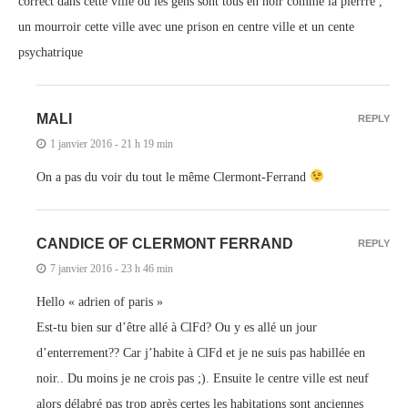
correct dans cette ville ou les gens sont tous en noir comme la pierrre ,
un mourroir cette ville avec une prison en centre ville et un cente
psychatrique
MALI
REPLY
1 janvier 2016 - 21 h 19 min
On a pas du voir du tout le même Clermont-Ferrand
CANDICE OF CLERMONT FERRAND
REPLY
7 janvier 2016 - 23 h 46 min
Hello « adrien of paris »
Est-tu bien sur d’être allé à ClFd? Ou y es allé un jour
d’enterrement?? Car j’habite à ClFd et je ne suis pas habillée en
noir.. Du moins je ne crois pas ;). Ensuite le centre ville est neuf
alors délabré pas trop après certes les habitations sont anciennes