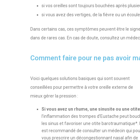
si vos oreilles sont toujours bouchées après plusieu
si vous avez des vertiges, de la fièvre ou un écoule
Dans certains cas, ces symptômes peuvent être le sign
dans de rares cas. En cas de doute, consultez un médeci
Comment faire pour ne pas avoir mal
Voici quelques solutions basiques qui sont souvent
conseillées pour permettre à votre oreille externe de
mieux gérer la pression :
Si vous avez un rhume, une sinusite ou une otite
l’inflammation des trompes d’Eustache peut bouc
les sinus et favoriser une otite barotraumatique*. I
est recommandé de consulter un médecin qui pou
vous prescrire un décongestionnant nasal afin de