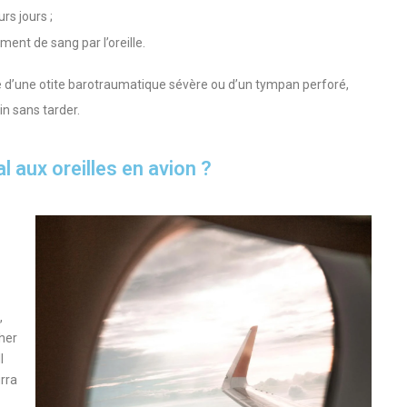
rs jours ;
ment de sang par l’oreille.
e d’une otite barotraumatique sévère ou d’un tympan perforé,
n sans tarder.
 aux oreilles en avion ?
,
her
l
rra