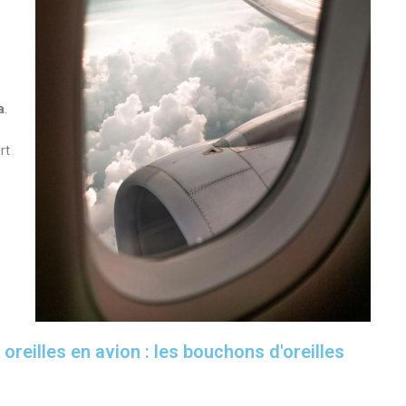
a
.
rt
oreilles en avion : les bouchons d'oreilles