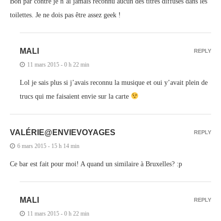
Bon par contre je n’ai jamais reconnu aucun des titres diffusés dans les
toilettes. Je ne dois pas être assez geek !
MALI
REPLY
11 mars 2015 - 0 h 22 min
Lol je sais plus si j’avais reconnu la musique et oui y’avait plein de
trucs qui me faisaient envie sur la carte
VALÉRIE@ENVIEVOYAGES
REPLY
6 mars 2015 - 15 h 14 min
Ce bar est fait pour moi! A quand un similaire à Bruxelles? :p
MALI
REPLY
11 mars 2015 - 0 h 22 min