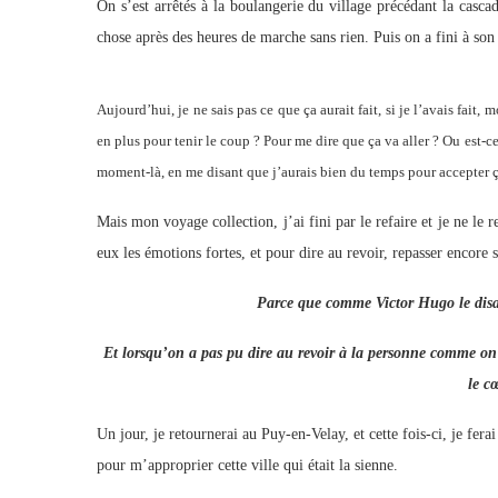
On s’est arrêtés à la boulangerie du village précédant la cas
chose après des heures de marche sans rien. Puis on a fini à son
Aujourd’hui, je ne sais pas ce que ça aurait fait, si je l’avais fai
en plus pour tenir le coup ? Pour me dire que ça va aller ? Ou est-ce
moment-là, en me disant que j’aurais bien du temps pour accepter ç
Mais mon voyage collection, j’ai fini par le refaire et je ne le r
eux les émotions fortes, et pour dire au revoir, repasser encore 
Parce que comme Victor Hugo le disait
Et lorsqu’on a pas pu dire au revoir à la personne comme on l
le c
Un jour, je retournerai au Puy-en-Velay, et cette fois-ci, je fer
pour m’approprier cette ville qui était la sienne.