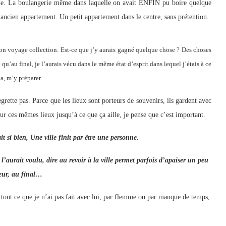
cade. La boulangerie même dans laquelle on avait ENFIN pu boire quelque
 ancien appartement. Un petit appartement dans le centre, sans prétention.
t, mon voyage collection. Est-ce que j’y aurais gagné quelque chose ? Des choses
 qu’au final, je l’aurais vécu dans le même état d’esprit dans lequel j’étais à ce
a, m’y préparer.
egrette pas. Parce que les lieux sont porteurs de souvenirs, ils gardent avec
sur ces mêmes lieux jusqu’à ce que ça aille, je pense que c’est important.
 si bien, Une ville finit par être une personne.
’aurait voulu, dire au revoir à la ville permet parfois d’apaiser un peu
œur, au final…
ai tout ce que je n’ai pas fait avec lui, par flemme ou par manque de temps,