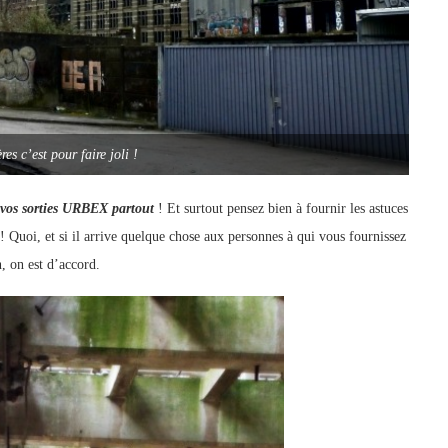
res c’est pour faire joli !
 vos sorties URBEX partout
! Et surtout pensez bien à fournir les astuces
 ! Quoi, et si il arrive quelque chose aux personnes à qui vous fournissez
n, on est d’accord.