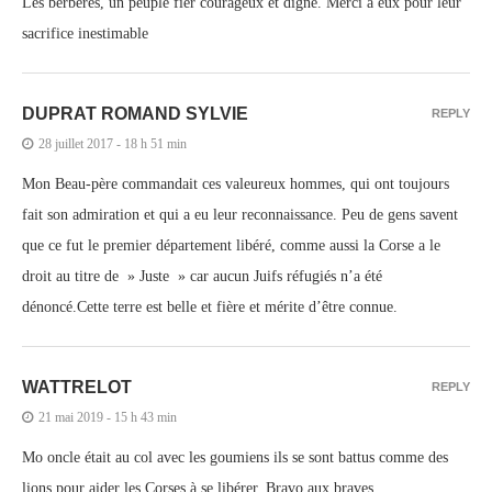
Les berbères, un peuple fier courageux et digne. Merci a eux pour leur
sacrifice inestimable
DUPRAT ROMAND SYLVIE
REPLY
28 juillet 2017 - 18 h 51 min
Mon Beau-père commandait ces valeureux hommes, qui ont toujours
fait son admiration et qui a eu leur reconnaissance. Peu de gens savent
que ce fut le premier département libéré, comme aussi la Corse a le
droit au titre de » Juste » car aucun Juifs réfugiés n’a été
dénoncé.Cette terre est belle et fière et mérite d’être connue.
WATTRELOT
REPLY
21 mai 2019 - 15 h 43 min
Mo oncle était au col avec les goumiens ils se sont battus comme des
lions pour aider les Corses à se libérer. Bravo aux braves.