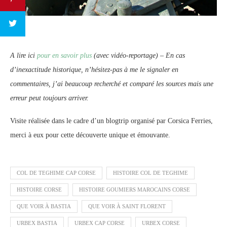
A lire ici
pour en savoir plus
(avec vidéo-reportage) – En cas
d’inexactitude historique, n’hésitez-pas à me le signaler en
commentaires, j’ai beaucoup recherché et comparé les sources mais une
erreur peut toujours arriver.
Visite réalisée dans le cadre d’un blogtrip organisé par Corsica Ferries,
merci à eux pour cette découverte unique et émouvante.
COL DE TEGHIME CAP CORSE
HISTOIRE COL DE TEGHIME
HISTOIRE CORSE
HISTOIRE GOUMIERS MAROCAINS CORSE
QUE VOIR À BASTIA
QUE VOIR À SAINT FLORENT
URBEX BASTIA
URBEX CAP CORSE
URBEX CORSE