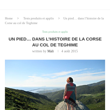
Home
Tests produits et applis
Un pied… dans l’histoire de la
Corse au col de Teghime
Tests produits et applis
UN PIED… DANS L’HISTOIRE DE LA CORSE
AU COL DE TEGHIME
written by
Mali
4 août 2015