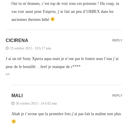
Oui tu m’étonnes, c’est top de voir tous ces poissons ! Du coup, tu
vas voir aussi pour Empros, j’ai fait un peu d’URBEX dans les
anciennes thermes héhé
CICIRENA
REPLY
25 octobre 2015 - 18 h 17 min
J ai un tel Sony Xperia aqua mais je n’ose pas le foutre sous l’eau j’ai
peur de le bousillé …bref je manque de c****
^^
MALI
REPLY
30 octobre 2015 - 14 h 02 min
Ahah je t’avoue que la première fois j’ai pas fait la maline non plus