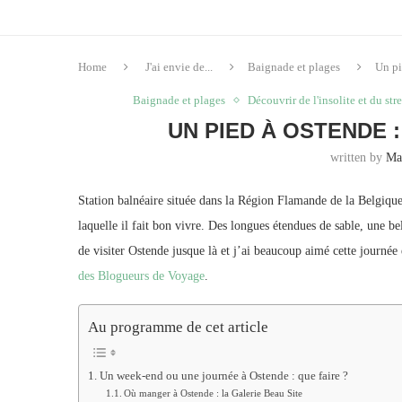
Home
J'ai envie de...
Baignade et plages
Un pi
Baignade et plages
Découvrir de l'insolite et du stre
UN PIED À OSTENDE :
written by
Ma
Station balnéaire située dans la Région Flamande de la Belgiqu
laquelle il fait bon vivre. Des longues étendues de sable, une b
de visiter Ostende jusque là et j’ai beaucoup aimé cette journée
des Blogueurs de Voyage
.
Au programme de cet article
Un week-end ou une journée à Ostende : que faire ?
Où manger à Ostende : la Galerie Beau Site