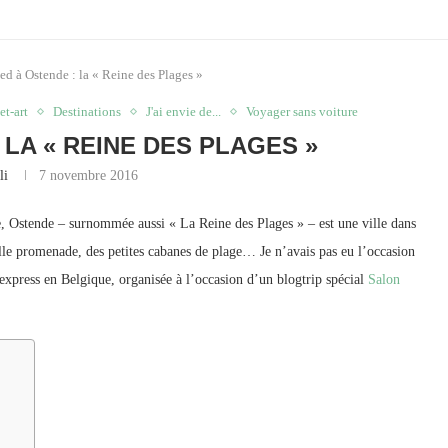
ed à Ostende : la « Reine des Plages »
et-art
Destinations
J'ai envie de...
Voyager sans voiture
 LA « REINE DES PLAGES »
li
7 novembre 2016
e, Ostende – surnommée aussi « La Reine des Plages » – est une ville dans
elle promenade, des petites cabanes de plage… Je n’avais pas eu l’occasion
 express en Belgique, organisée à l’occasion d’un blogtrip spécial
Salon